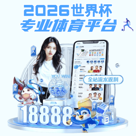
注册入口
6T体育
APP与网页版入口｜畅
享全球体育赛事与数据服务
欢迎访问
6T体育
，提供全面覆盖足球、篮球、
电竞等项目的赛事资讯与数据内容， 支持
APP
下载
与
网页使用
，每日同步更新千场比赛，聚
焦热门体育内容， 助您轻松获取赛事动态，掌
握比赛节奏。
手机App
网页版