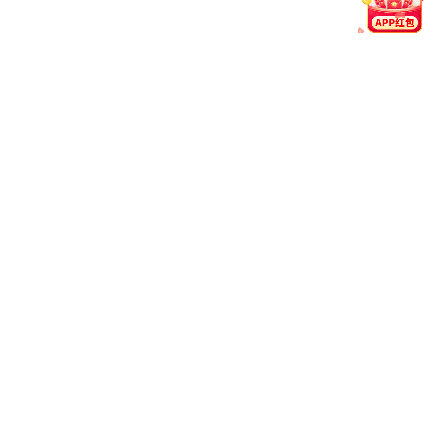
FIFA最新排名揭晓西班牙阿根廷稳居前二
在最新发布的国际足联（FIFA）排名中，西班牙和阿根廷继
续稳居前两名，展...
2026-03-04