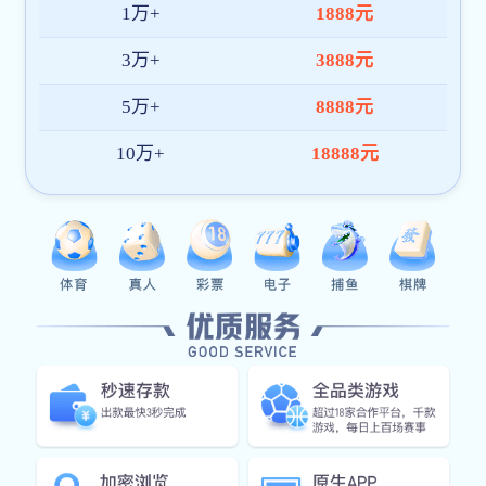
的表现不仅仅是技术层面，更在于他对团队精神和战
斗意志的传递。雷吉隆作为一名后卫，将与梅西形成
良好的互补关系。他们之间的配合将可能成为迈阿密
进攻体系中的关键组成部分。
雷吉隆擅长快速反击及边路突破，而梅西则以其出色
的技术能力和视野著称，两者结合能够创造更多进攻
机会。这种默契不仅可以提升球队整体实力，也能给
对手带来更大的压力，让他们不得不重新审视面对迈
阿密时所需采取的防守策略。
此外，双方在训练中的相互学习，也是推动彼此成长
的重要因素。梅西丰富的大赛经验将帮助雷吉隆更快
适应美国职业联赛的节奏，同时，年轻球员也会通过
自身活力感染到老将，从而形成良性互动，为球队注