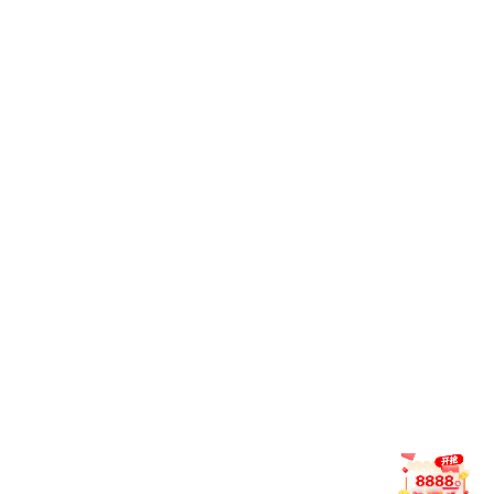
下一篇：
拜仁26-27赛季客场球衣谍照曝光
延伸阅读