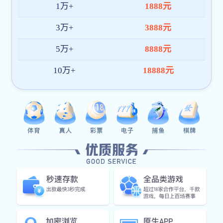
约翰·埃尔坎作为尤文图斯的老板，一直以来都非常注
重团队文化建设。他深知足球不仅仅是技术和战术，
更是团队凝聚力的重要体现。因此，他在督训时强调
的是“团结”与“拼搏”精神，这为球队注入了更多积极向
上的力量。
埃尔坎在现场亲自参与训练，不仅是为了检验球员们
的状态，也是为了让他们感受到管理层对他们的重
视。这种面对面的交流方式有效地拉近了他与球员之
间的距离，使得球员们更加愿意全力以赴地投入训练
和比赛中。
此外，他还鼓励教练组与球员之间进行开放式沟通，
通过相互理解来提升整体素质。他认为，好的领导者
应该具备敏锐的洞察力，能够及时调整战略以适应不