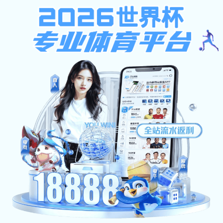
注册入口
6T体育
APP与网页版入口｜畅
享全球体育赛事与数据服务
欢迎访问
6T体育
，提供全面覆盖足球、篮球、
电竞等项目的赛事资讯与数据内容， 支持
APP
下载
与
网页使用
，每日同步更新千场比赛，聚
焦热门体育内容， 助您轻松获取赛事动态，掌
握比赛节奏。
手机App
网页版