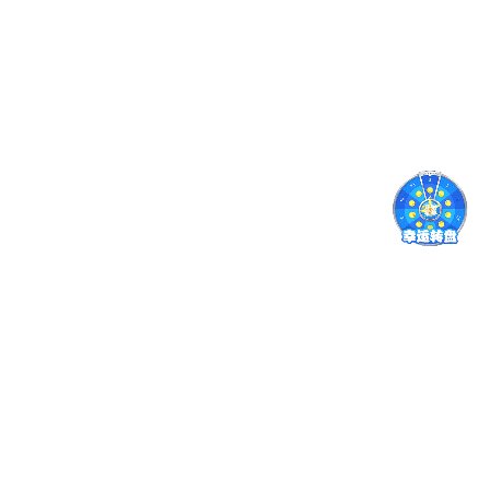
比赛。这不仅是一场重要胜利，更是给全体球员打了
一剂强心针，为接下来更为艰难的挑战做好准备。他
们展现出来的不屈精神值得所有人称赞。
总结：
CBA联赛一直以来都是中国篮球爱好者关注的重要赛
事，而本轮各大球队所呈现出的精彩表现，无疑又一
次让我们见证了体育竞技魅力所在。从辽宁遭遇逆
袭，到北京轻松获胜，再到广厦延续连胜及山东顽强
取胜，每一场比赛都有其独特看点，让人目不暇接。
未来，我们期待这些优秀球队能在接下来的赛事中继
续发扬拼搏精神，为广大观众带来更多惊喜。同时，
希望更多年轻力量能够崭露头角，共同推动CBA的发
展，让这项运动更加辉煌！