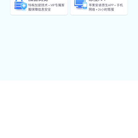
2、北京轻取广东
与此同时，北京队与广东队之间的较量则显得相对轻
松。开局后，北京迅速进入状态，以高强度的防守迫
使对手频频失误。他们利用快攻迅速拉开比分，让广
东陷入被动局面。
在第二节过后，北京已经建立了两位数以上的领先优
势，而他们并没有因此放松警惕，而是继续保持高压
态势，不断加大攻势。球队中的年轻球员表现抢眼，
多次完成精彩进攻，使得北京越战越勇。
最终，北京以明显优势赢下比赛，这不仅为他们接下
来的征程奠定了良好基础，也向外界展示了自己的实
力和信心。在这场交锋中，北京展现出的整体性和默