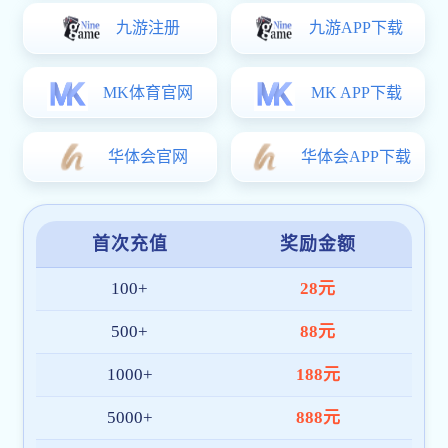
在CBA赛场上，激情四溢的比赛总是让球迷们心潮澎
湃。本轮比赛中，辽宁队面对上海队的逆袭、北京队
轻松战胜广东队、广厦队豪取七连胜以及山东队战胜
新疆队等精彩赛事，无不展现出中国篮球联赛的激烈
竞争和球员们的顽强拼搏精神。本文将从四个方面详
细分析这几场比赛的精彩瞬间与背后的故事，包括辽
宁与上海的对决，北京与广东的较量，广厦与连胜，
以及山东与新疆的碰撞。通过这些细节，我们不仅能
够看到比赛结果，更能感受到每支球队在赛场上的奋
斗与坚持。
1、辽宁遭遇上海逆袭