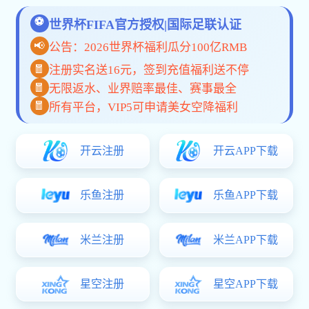
开拓者第四节失误频频10次失
误中竟有7次发生在关键时刻
2026-04-19 20:16
49 次阅读
首页
/
体育资讯