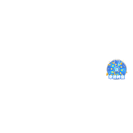
来发展规划。
针对这些问题，我们建议开拓者从多个方面着手进行
改进。首先，应加大针对性训练力度，包括技术动作
为主线强化基本功，以及核心阵容间默契培养。同
时，引入专业心理辅导师，为运动员提供支持与指
导，提高他们应对压力能力。此外再加强教练组的数
据分析和临场指挥能力，以便更好地帮助球队适应变
化，实现有效调控。
同时，还需注重整体文化建设，将“团结”作为核心理
念融入日常训练与生活当中，通过交流营造积极向上
的氛围，让每名成员意识到自身所扮演的重要角色，
共同克服困难，实现目标。只有这样才能够真正消除
赛事中的低级错误，为未来的发展打下坚实基础。